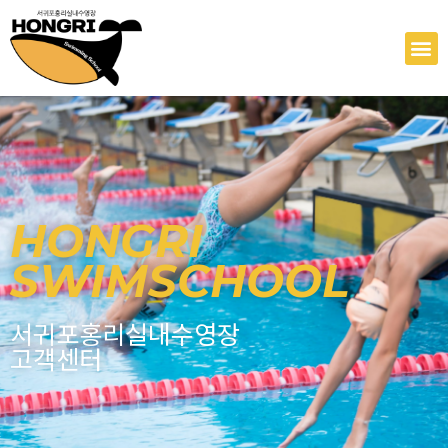
콘
텐
M
츠
로
건
너
뛰
기
HONGRI
SWIMSCHOOL
서귀포홍리실내수영장
고객센터