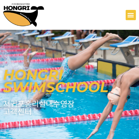
콘
텐
M
츠
로
건
너
뛰
기
HONGRI
SWIMSCHOOL
서귀포홍리실내수영장
고객센터