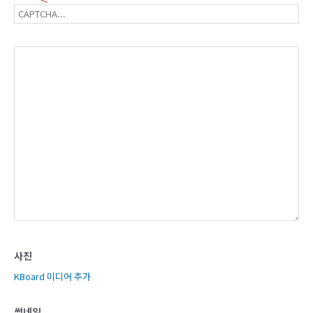
사진
KBoard 미디어 추가
썸네일