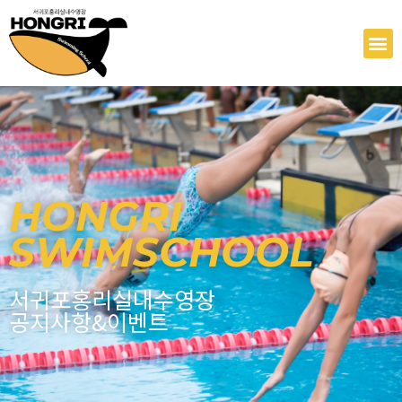
콘
텐
M
츠
로
건
너
뛰
기
HONGRI
SWIMSCHOOL
서귀포홍리실내수영장
공지사항&이벤트