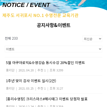
NOTICE / EVENT
제주도 서귀포시 NO.1 수영전문 교육기관
공지사항&이벤트
전체 233
5월 아쿠아로빅&수영강습 동시수강 20%할인 이벤트
홍리단
|
2021.04.20
|
추천 1
|
조회 3299
1주년 맞이 감사 이벤트 실시(2건)
홍리단
|
2021.03.25
|
추천 1
|
조회 3127
[홍리수영장] 크리스마스#해시태그 이벤트 당첨자 발표
홍리단
|
2020.12.24
|
추천 1
|
조회 5259