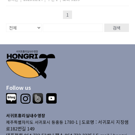
1
검색
Follow us
서귀포홍리실내수영장
도로명 : 서귀포시 지장샘
제주특별자치도 서귀포시 동홍동 1780-1 |
로182번길 149