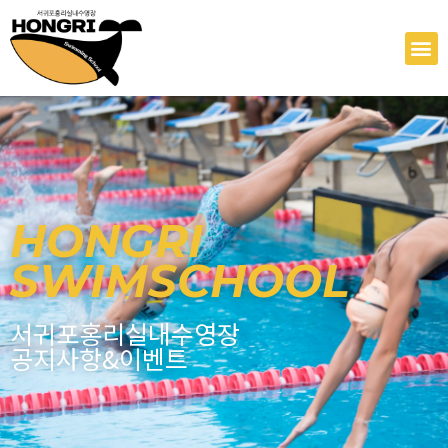
콘
텐
M
츠
로
건
너
뛰
기
HONGRI
SWIMSCHOOL
서귀포홍리실내수영장
공지사항&이벤트