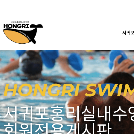
콘
텐
츠
로
건
서귀
너
뛰
기
HONGRI SWI
서귀포홍리실내수
회원전용게시판