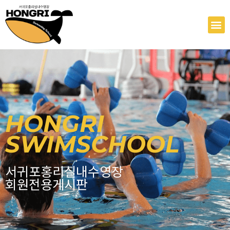
콘
텐
M
츠
로
건
너
뛰
기
HONGRI
SWIMSCHOOL
서귀포홍리실내수영장
회원전용게시판