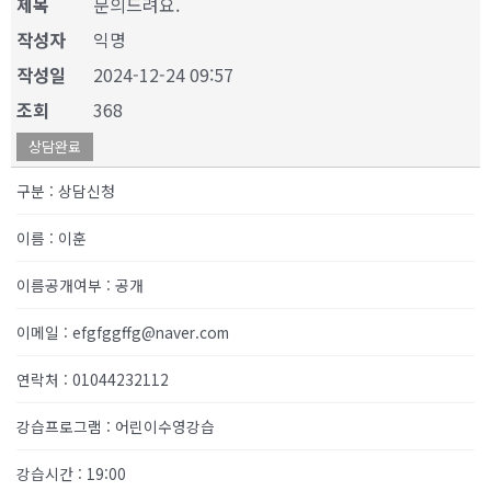
제목
문의드려요.
작성자
익명
작성일
2024-12-24 09:57
조회
368
상담완료
구분
:
상담신청
이름
:
이훈
이름공개여부
:
공개
이메일
:
efgfggffg@naver.com
연락처
:
01044232112
강습프로그램
:
어린이수영강습
강습시간
:
19:00