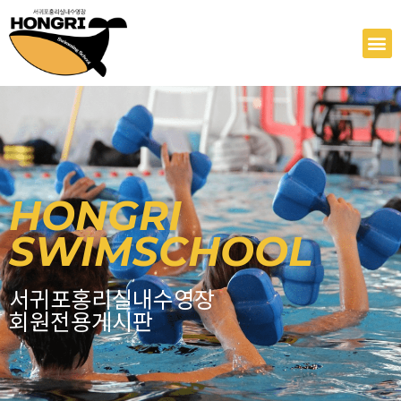
콘
텐
M
츠
로
건
너
뛰
기
HONGRI
SWIMSCHOOL
서귀포홍리실내수영장
회원전용게시판