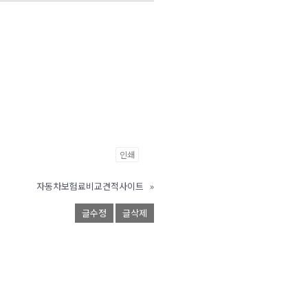
인쇄
자동차보험료비교견적사이트
»
글수정
글삭제