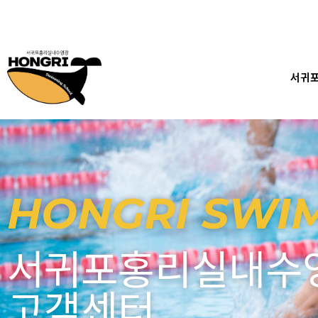
콘
텐
츠
로
건
서귀
너
뛰
기
HONGRI SWI
서귀포홍리실내수
고객센터