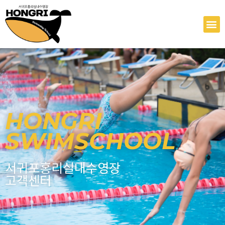
콘
텐
M
츠
로
건
너
뛰
기
HONGRI
SWIMSCHOOL
서귀포홍리실내수영장
고객센터