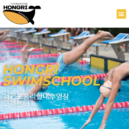
콘
텐
M
츠
로
건
너
뛰
기
HONGRI
SWIMSCHOOL
서귀포홍리실내수영장
고객센터