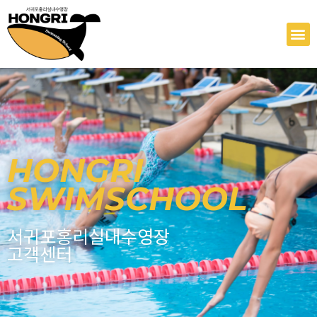
콘
텐
M
츠
로
건
너
뛰
기
HONGRI
SWIMSCHOOL
서귀포홍리실내수영장
고객센터