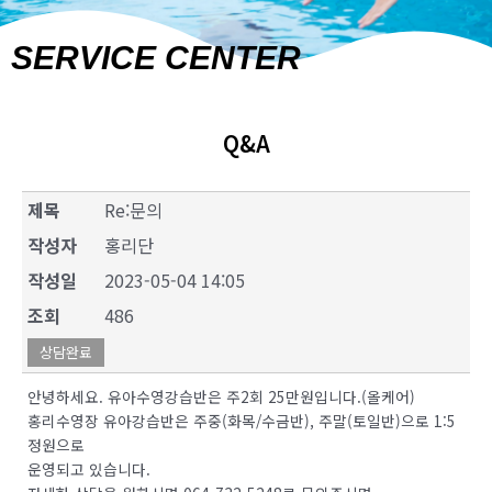
SERVICE CENTER
Q&A
제목
Re:문의
작성자
홍리단
작성일
2023-05-04 14:05
조회
486
상담완료
안녕하세요. 유아수영강습반은 주2회 25만원입니다.(올케어)
홍리수영장 유아강습반은 주중(화목/수금반), 주말(토일반)으로 1:5
정원으로
운영되고 있습니다.