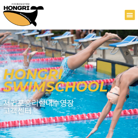
콘
텐
M
츠
로
건
너
뛰
기
HONGRI
SWIMSCHOOL
서귀포홍리실내수영장
고객센터