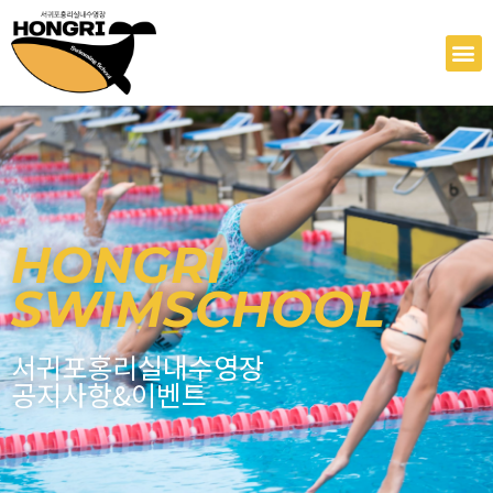
콘
텐
M
츠
로
건
너
뛰
기
HONGRI
SWIMSCHOOL
서귀포홍리실내수영장
공지사항&이벤트