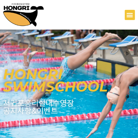
콘
텐
M
츠
로
건
너
뛰
기
HONGRI
SWIMSCHOOL
서귀포홍리실내수영장
공지사항&이벤트