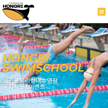
콘
텐
M
츠
로
건
너
뛰
기
HONGRI
SWIMSCHOOL
서귀포홍리실내수영장
공지사항&이벤트