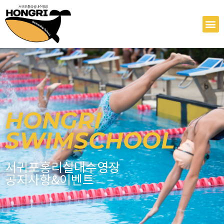
콘
텐
M
츠
로
건
너
뛰
기
HONGRI
SWIMSCHOOL
서귀포홍리실내수영장
공지사항&이벤트