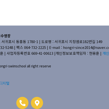
내수영장
귀포시 동홍동 1780-1 |
도로명 : 서귀포시 지장샘로182번길 149
2-5248 | 팩스 064-732-2225 |
E-mail : hongri-since2014@naver
훈 | 사업자등록번호 669-41-00613
|개인정보보호책임자 : 현용훈 |
개
ngri-swimschool all right reserve
디지털