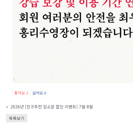
좋아요
2
싫어요
0
«
2026년 [친구추천 입소문 할인 이벤트] 7월-8월
목록보기