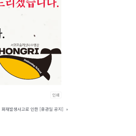
인쇄
화재발생사고로 인한 [휴관일 공지]
»