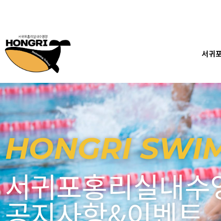
콘
텐
츠
로
건
서귀
너
뛰
기
HONGRI SWI
서귀포홍리실내수
공지사항&이벤트