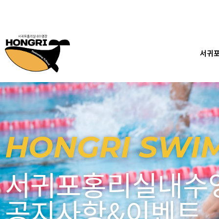
콘
텐
츠
로
건
서귀
너
뛰
기
HONGRI SWI
서귀포홍리실내수
공지사항&이벤트