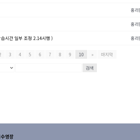
홍리
홍리
습시간 일부 조정 2.14시행 )
홍리
2
3
4
5
6
7
8
9
10
»
마지막
검색
내수영장