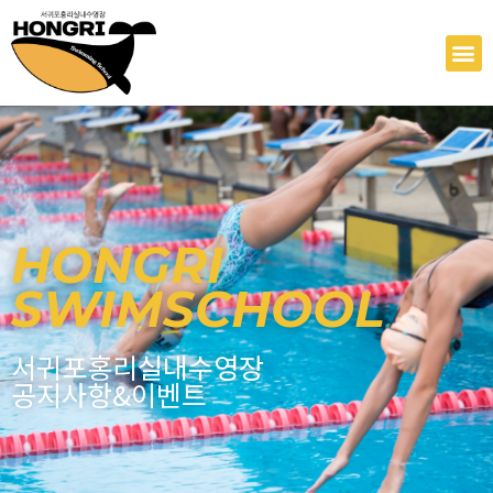
콘
텐
M
츠
로
건
너
뛰
기
HONGRI
SWIMSCHOOL
서귀포홍리실내수영장
공지사항&이벤트