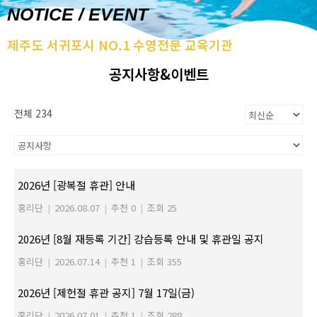
NOTICE / EVENT
제주도 서귀포시 NO.1 수영전문 교육기관
공지사항&이벤트
전체 234
2026년 [광복절 휴관] 안내
홍리단
|
2026.08.07
|
추천 0
|
조회 25
2026년 [8월 재등록 기간] 강습등록 안내 및 휴관일 공지
홍리단
|
2026.07.14
|
추천 1
|
조회 355
2026년 [제헌절 휴관 공지] 7월 17일(금)
홍리단
|
2026.07.01
|
추천 1
|
조회 288