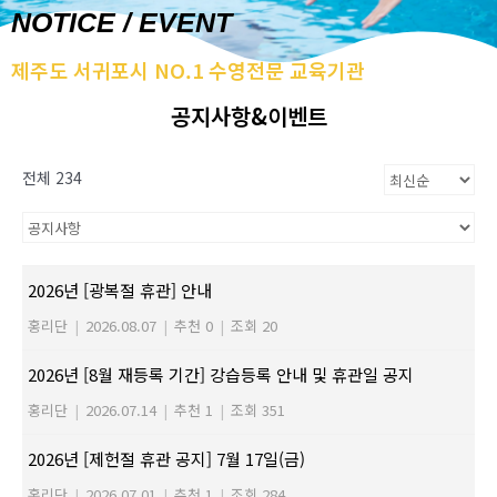
NOTICE / EVENT
제주도 서귀포시 NO.1 수영전문 교육기관
공지사항&이벤트
전체 234
2026년 [광복절 휴관] 안내
홍리단
|
2026.08.07
|
추천 0
|
조회 20
2026년 [8월 재등록 기간] 강습등록 안내 및 휴관일 공지
홍리단
|
2026.07.14
|
추천 1
|
조회 351
2026년 [제헌절 휴관 공지] 7월 17일(금)
홍리단
|
2026.07.01
|
추천 1
|
조회 284