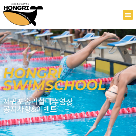
콘
텐
M
츠
로
건
너
뛰
기
HONGRI
SWIMSCHOOL
서귀포홍리실내수영장
공지사항&이벤트