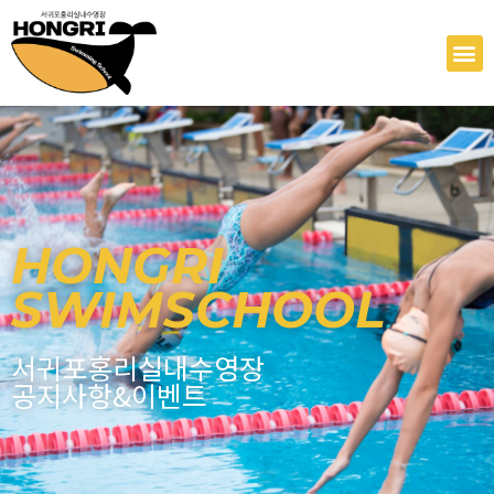
콘
텐
M
츠
로
건
너
뛰
기
HONGRI
SWIMSCHOOL
서귀포홍리실내수영장
공지사항&이벤트