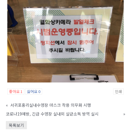
좋아요
1
싫어요
0
인쇄
«
서귀포홍리실내수영장 마스크 착용 의무화 시행
코로나19예방, 긴급 수영장 실내외 살균소독 방역 실시
»
목록보기