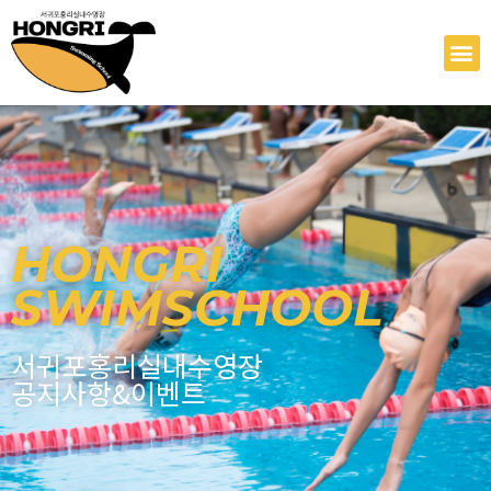
콘
텐
M
츠
로
건
너
뛰
기
HONGRI
SWIMSCHOOL
서귀포홍리실내수영장
공지사항&이벤트