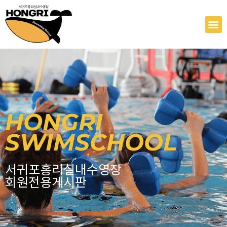
콘
텐
M
츠
로
건
너
뛰
기
HONGRI
SWIMSCHOOL
서귀포홍리실내수영장
회원전용게시판