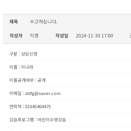
제목
수고하십니다.
작성자
익명
작성일
2024-11-30 17:00
구분
:
상담신청
이름
:
이나라
이름공개여부
:
공개
이메일
:
ddfg@naver.com
연락처
:
01045464475
강습프로그램
:
어린이수영강습