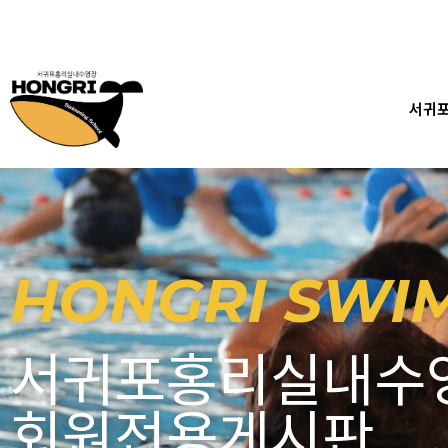
콘
텐
츠
로
건
서귀
너
뛰
기
HONGRI SWI
서귀포홍리실내수
회원전용게시판