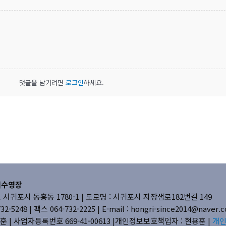
댓글을 남기려면
로그인
하세요.
내수영장
귀포시 동홍동 1780-1 |
도로명 : 서귀포시 지장샘로182번길 149
2-5248 | 팩스 064-732-2225 |
E-mail : hongri-since2014@naver
훈 | 사업자등록번호 669-41-00613
|개인정보보호책임자 : 현용훈 |
개