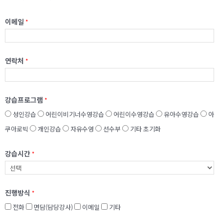
이메일
*
연락처
*
강습프로그램
*
성인강습
어린이비기너수영강습
어린이수영강습
유아수영강습
아
쿠아로빅
개인강습
자유수영
선수부
기타
초기화
강습시간
*
진행방식
*
전화
면담(담당강사)
이메일
기타