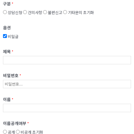
구분
*
상담신청
건의사항
불편신고
기타문의
초기화
옵션
비밀글
제목
*
비밀번호
*
이름
*
이름공개여부
*
공개
비공개
초기화