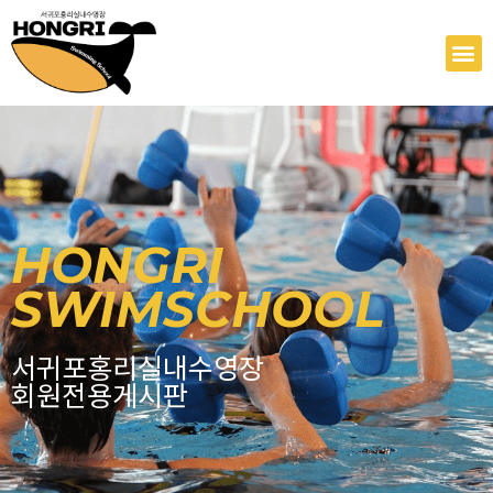
콘
텐
M
츠
로
건
너
뛰
기
HONGRI
SWIMSCHOOL
서귀포홍리실내수영장
회원전용게시판