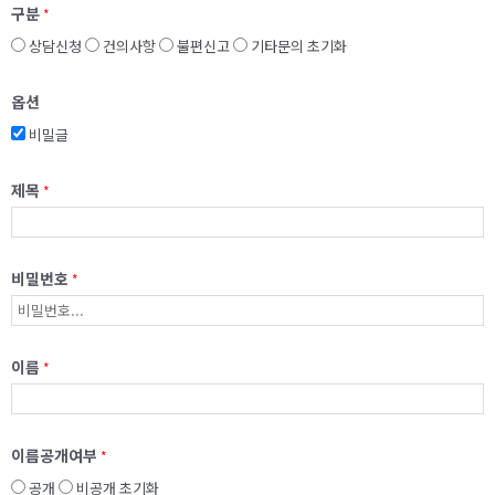
구분
*
상담신청
건의사항
불편신고
기타문의
초기화
옵션
비밀글
제목
*
비밀번호
*
이름
*
이름공개여부
*
공개
비공개
초기화