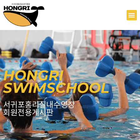
콘
텐
M
츠
로
건
너
뛰
기
HONGRI
SWIMSCHOOL
서귀포홍리실내수영장
회원전용게시판