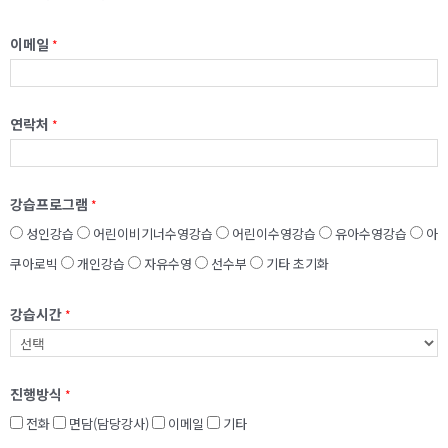
이메일
*
연락처
*
강습프로그램
*
성인강습
어린이비기너수영강습
어린이수영강습
유아수영강습
아
쿠아로빅
개인강습
자유수영
선수부
기타
초기화
강습시간
*
진행방식
*
전화
면담(담당강사)
이메일
기타