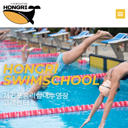
콘
텐
M
츠
로
건
너
뛰
기
HONGRI
SWIMSCHOOL
서귀포홍리실내수영장
고객센터