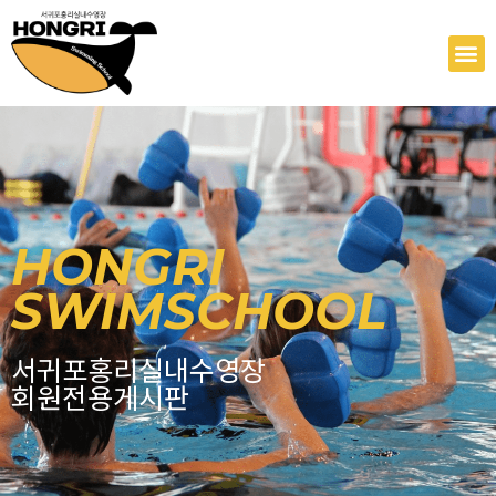
콘
텐
M
츠
로
건
너
뛰
기
HONGRI
SWIMSCHOOL
서귀포홍리실내수영장
회원전용게시판